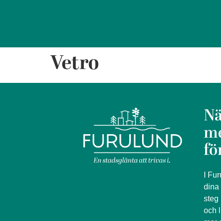
Vetro
Nä
m
fö
I Fur
dina
steg 
och l