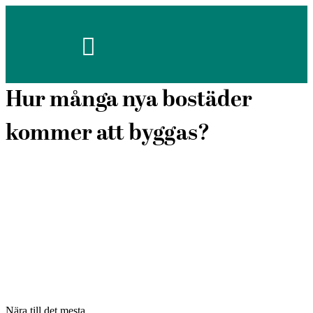
Hoppa
till
innehåll
Hur många nya bostäder
kommer att byggas?
Nära till det mesta