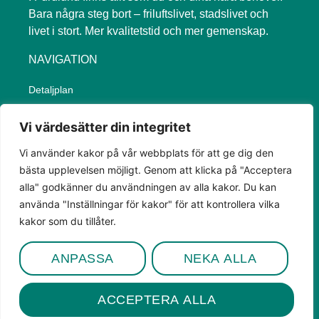
Bara några steg bort – friluftslivet, stadslivet och
livet i stort. Mer kvalitetstid och mer gemenskap.
NAVIGATION
Detaljplan
Verksamheter
Vi värdesätter din integritet
Om Furulund
Nyheter
Vi använder kakor på vår webbplats för att ge dig den
bästa upplevelsen möjligt. Genom att klicka på "Acceptera
FAQ
alla" godkänner du användningen av alla kakor. Du kan
Kontakt
använda "Inställningar för kakor" för att kontrollera vilka
Byggherrar
kakor som du tillåter.
INTEGRITET
ANPASSA
NEKA ALLA
Integritetspolicy
ACCEPTERA ALLA