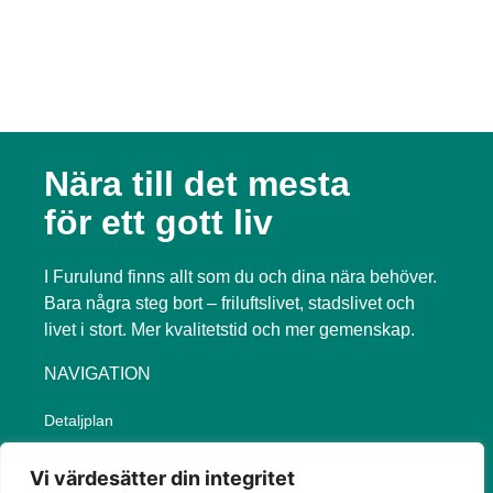
När kommer området att
vara klart?
Nära till det mesta
för ett gott liv
I Furulund finns allt som du och dina nära behöver.
Bara några steg bort – friluftslivet, stadslivet och
livet i stort. Mer kvalitetstid och mer gemenskap.
NAVIGATION
Detaljplan
Verksamheter
Vi värdesätter din integritet
Om Furulund