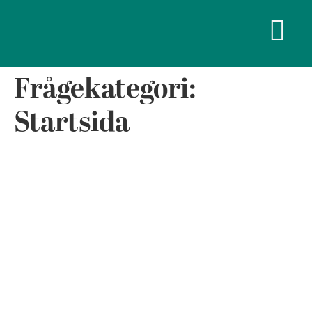
Frågekategori:
Startsida
Vad för typ av verksamheter
kommer man i framtiden få
se i området?
Kommer det att byggas
både bostadsrätter och
hyresrätter?